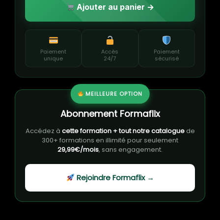
Ajouter au panier →
Paiement
Accès
Paiement
unique
24/7
sécurisé
MEILLEURE OPTION
Abonnement Formaflix
Accédez à
cette formation + tout notre catalogue
de
300+ formations en illimité pour seulement
29,99€/mois
, sans engagement.
Rejoindre Formaflix →