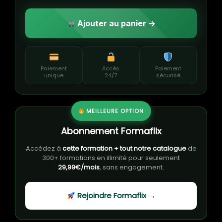
Ajouter au panier →
Paiement
Accès
Paiement
unique
24/7
sécurisé
MEILLEURE OPTION
Abonnement Formaflix
Accédez à
cette formation + tout notre catalogue
de
300+ formations en illimité pour seulement
29,99€/mois
, sans engagement.
Rejoindre Formaflix →