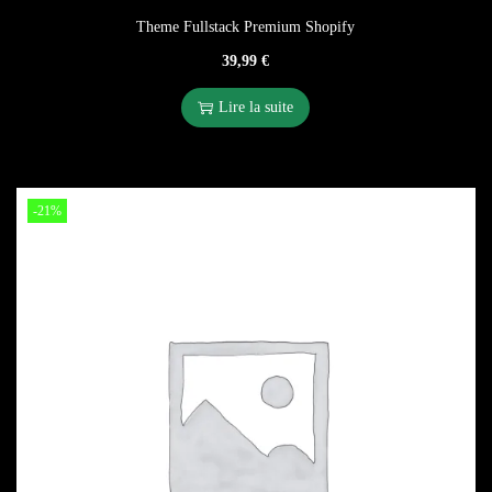
Theme Fullstack Premium Shopify
39,99
€
Lire la suite
-21%