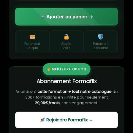
Ajouter au panier →
Paiement
Accès
Paiement
unique
24/7
sécurisé
MEILLEURE OPTION
Abonnement Formaflix
Accédez à
cette formation + tout notre catalogue
de
300+ formations en illimité pour seulement
29,99€/mois
, sans engagement.
Rejoindre Formaflix →