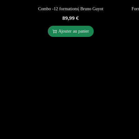
Combo -12 formations| Bruno Guyot
For
89,99
€
Ajouter au panier