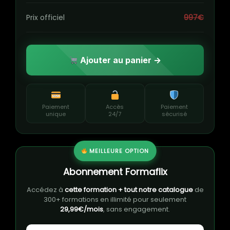
Prix officiel
997€
Ajouter au panier →
Paiement
Accès
Paiement
unique
24/7
sécurisé
MEILLEURE OPTION
Abonnement Formaflix
Accédez à
cette formation + tout notre catalogue
de
300+ formations en illimité pour seulement
29,99€/mois
, sans engagement.