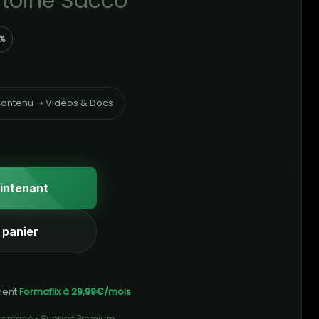
ntoine Sacco
%
ontenu ➝ Vidéos & Docs
intenant
 panier
ment
Formaflix à 29,99€/mois
stantané • Support Premium