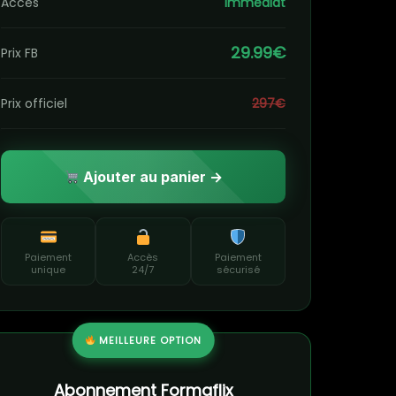
Accès
Immédiat
29.99€
Prix FB
Prix officiel
297€
Ajouter au panier →
Paiement
Accès
Paiement
unique
24/7
sécurisé
MEILLEURE OPTION
Abonnement Formaflix