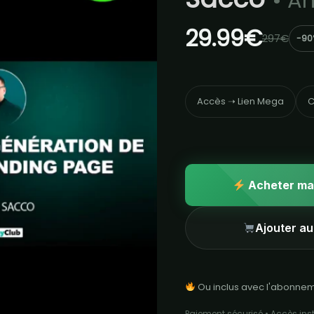
• A
29.99€
297€
-90
Accès ➝ Lien Mega
C
Acheter ma
Ajouter au
Ou inclus avec l'abonne
Paiement sécurisé • Accès in