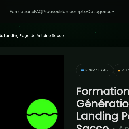
Formations
FAQ
Preuves
Mon compte
Categories
ds Landing Page de Antoine Sacco
FORMATIONS
4.9/
Formation
Génératio
Landing P
Sacco