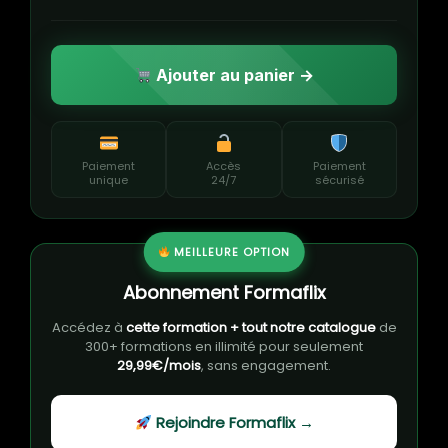
Ajouter au panier →
Paiement
Accès
Paiement
unique
24/7
sécurisé
MEILLEURE OPTION
Abonnement Formaflix
Accédez à
cette formation + tout notre catalogue
de
300+ formations en illimité pour seulement
29,99€/mois
, sans engagement.
Rejoindre Formaflix →