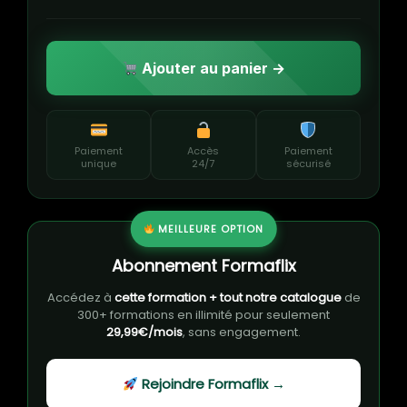
Ajouter au panier →
Paiement
Accès
Paiement
unique
24/7
sécurisé
MEILLEURE OPTION
Abonnement Formaflix
Accédez à
cette formation + tout notre catalogue
de
300+ formations en illimité pour seulement
29,99€/mois
, sans engagement.
Rejoindre Formaflix →