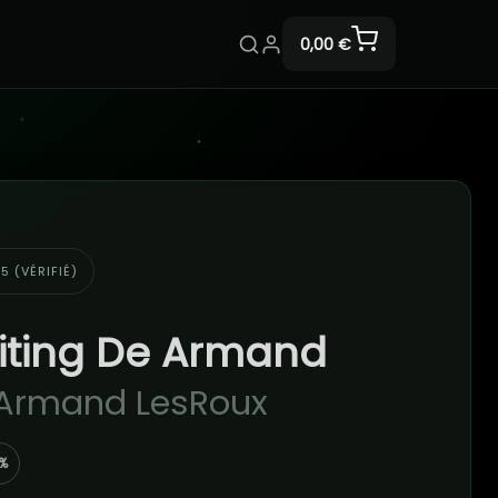
0,00 €
5 (VÉRIFIÉ)
iting De Armand
 Armand LesRoux
%