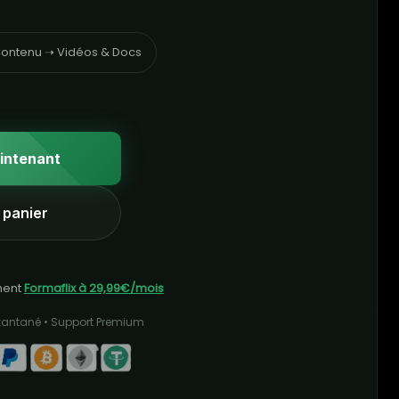
ontenu ➝ Vidéos & Docs
intenant
 panier
ment
Formaflix à 29,99€/mois
stantané • Support Premium