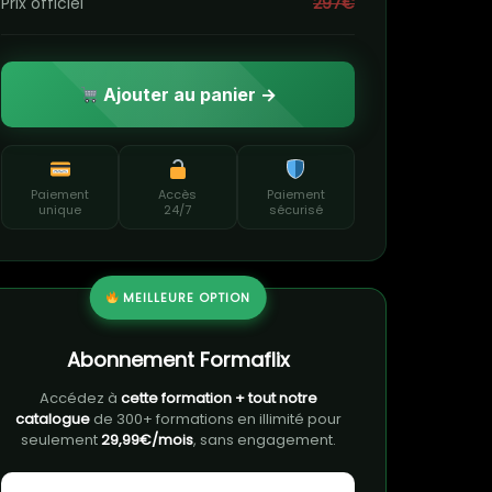
Prix officiel
297€
Ajouter au panier →
Paiement
Accès
Paiement
unique
24/7
sécurisé
MEILLEURE OPTION
Abonnement Formaflix
Accédez à
cette formation + tout notre
catalogue
de 300+ formations en illimité pour
seulement
29,99€/mois
, sans engagement.