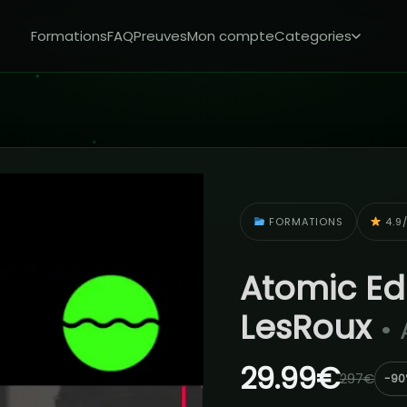
Formations
FAQ
Preuves
Mon compte
Categories
FORMATIONS
4.9/
Atomic Ed
LesRoux
•
29.99€
297€
-90