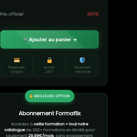
Prix officiel
297€
Ajouter au panier →
Paiement
Accès
Paiement
unique
24/7
sécurisé
MEILLEURE OPTION
Abonnement Formaflix
Accédez à
cette formation + tout notre
catalogue
de 300+ formations en illimité pour
seulement
29,99€/mois
, sans engagement.