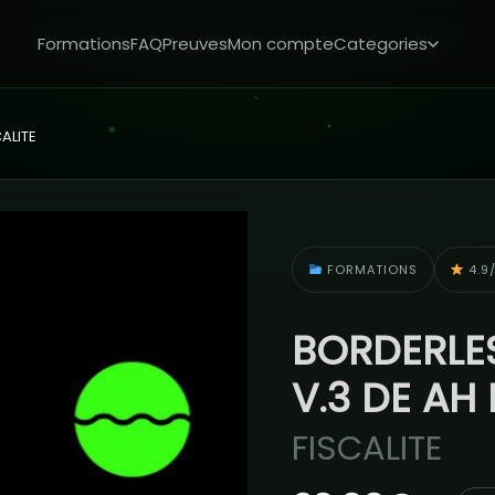
Formations
FAQ
Preuves
Mon compte
Categories
ALITE
FORMATIONS
4.9/
BORDERLE
V.3 DE AH
FISCALITE