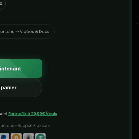
%
ontenu ➝ Vidéos & Docs
intenant
 panier
ment
Formaflix à 29,99€/mois
stantané • Support Premium