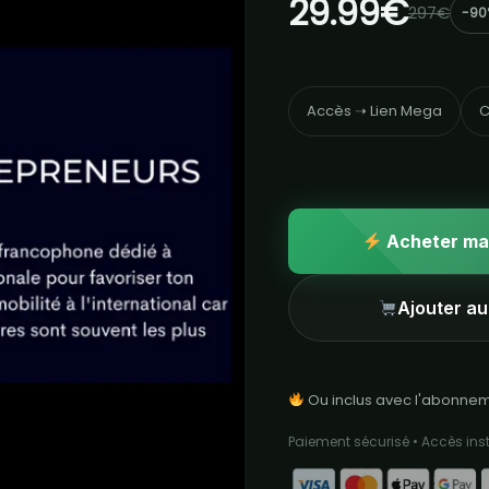
29.99€
297€
-90
Accès ➝ Lien Mega
C
Acheter ma
Ajouter au
Ou inclus avec l'abonne
Paiement sécurisé • Accès in