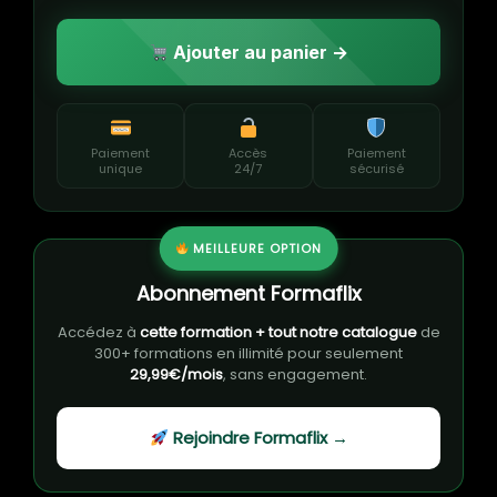
Ajouter au panier →
Paiement
Accès
Paiement
unique
24/7
sécurisé
MEILLEURE OPTION
Abonnement Formaflix
Accédez à
cette formation + tout notre catalogue
de
300+ formations en illimité pour seulement
29,99€/mois
, sans engagement.
Rejoindre Formaflix →