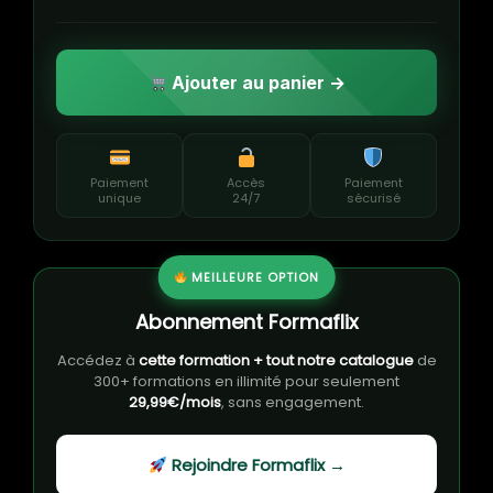
Ajouter au panier →
Paiement
Accès
Paiement
unique
24/7
sécurisé
MEILLEURE OPTION
Abonnement Formaflix
Accédez à
cette formation + tout notre catalogue
de
300+ formations en illimité pour seulement
29,99€/mois
, sans engagement.
Rejoindre Formaflix →