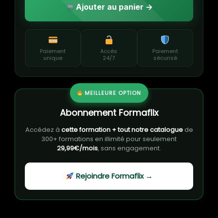
Ajouter au panier →
Paiement
Accès
Paiement
unique
24/7
sécurisé
MEILLEURE OPTION
Abonnement Formaflix
Accédez à
cette formation + tout notre catalogue
de
300+ formations en illimité pour seulement
29,99€/mois
, sans engagement.
Rejoindre Formaflix →