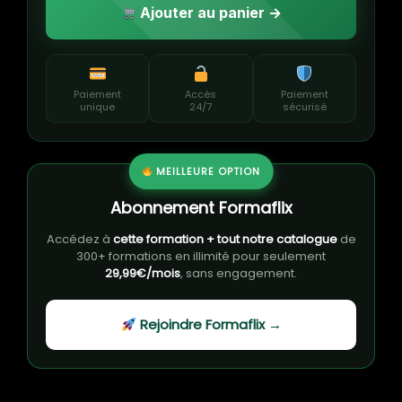
Ajouter au panier →
Paiement
Accès
Paiement
unique
24/7
sécurisé
MEILLEURE OPTION
Abonnement Formaflix
Accédez à
cette formation + tout notre catalogue
de
300+ formations en illimité pour seulement
29,99€/mois
, sans engagement.
Rejoindre Formaflix →