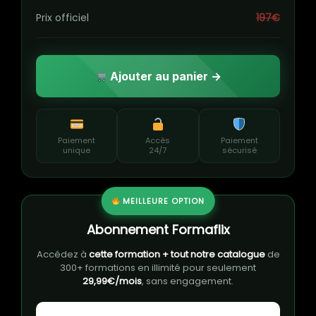
Prix officiel
197€
Ajouter au panier →
Paiement
Accès
Paiement
unique
24/7
sécurisé
MEILLEURE OPTION
Abonnement Formaflix
Accédez à
cette formation + tout notre catalogue
de
300+ formations en illimité pour seulement
29,99€/mois
, sans engagement.