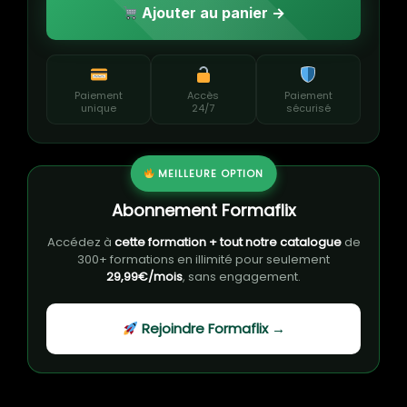
Ajouter au panier →
Paiement
Accès
Paiement
unique
24/7
sécurisé
MEILLEURE OPTION
Abonnement Formaflix
Accédez à
cette formation + tout notre catalogue
de
300+ formations en illimité pour seulement
29,99€/mois
, sans engagement.
Rejoindre Formaflix →