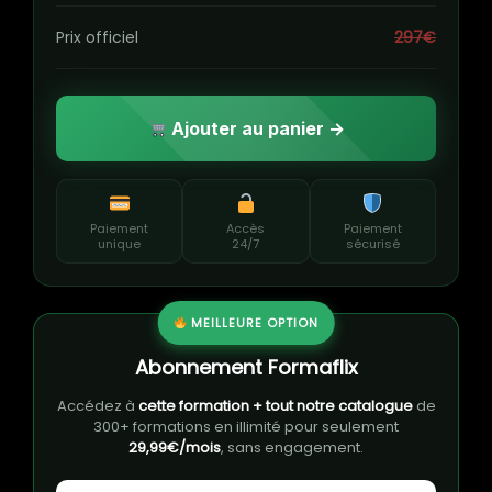
Prix officiel
297€
Ajouter au panier →
Paiement
Accès
Paiement
unique
24/7
sécurisé
MEILLEURE OPTION
Abonnement Formaflix
Accédez à
cette formation + tout notre catalogue
de
300+ formations en illimité pour seulement
29,99€/mois
, sans engagement.