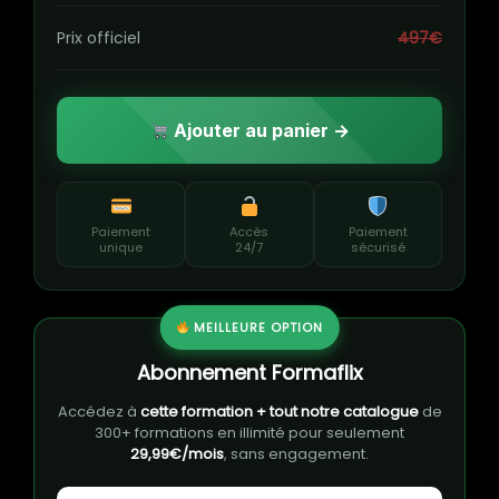
Prix officiel
497€
Ajouter au panier →
Paiement
Accès
Paiement
unique
24/7
sécurisé
MEILLEURE OPTION
Abonnement Formaflix
Accédez à
cette formation + tout notre catalogue
de
300+ formations en illimité pour seulement
29,99€/mois
, sans engagement.