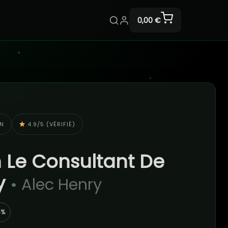
0,00 €
ON
4.9/5 (VÉRIFIÉ)
 Le Consultant De
y
• Alec Henry
5%