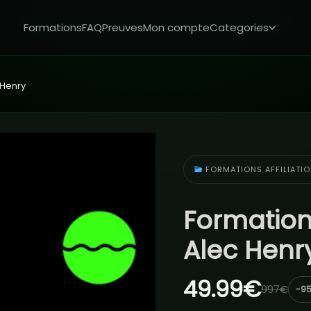
Formations
FAQ
Preuves
Mon compte
Categories
 Henry
FORMATIONS AFFILIATI
Formation
Alec Henr
49.99€
997€
-9