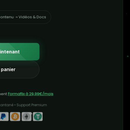
ontenu ➝ Vidéos & Docs
intenant
 panier
ment
Formaflix à 29,99€/mois
stantané • Support Premium