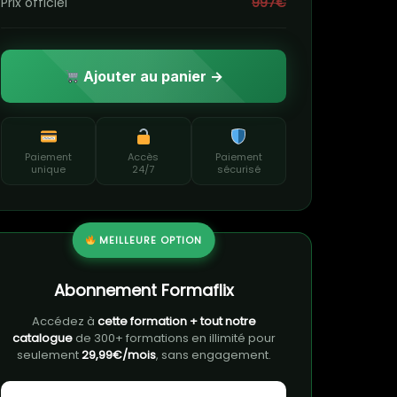
Prix officiel
997€
Ajouter au panier →
Paiement
Accès
Paiement
unique
24/7
sécurisé
MEILLEURE OPTION
Abonnement Formaflix
Accédez à
cette formation + tout notre
catalogue
de 300+ formations en illimité pour
seulement
29,99€/mois
, sans engagement.