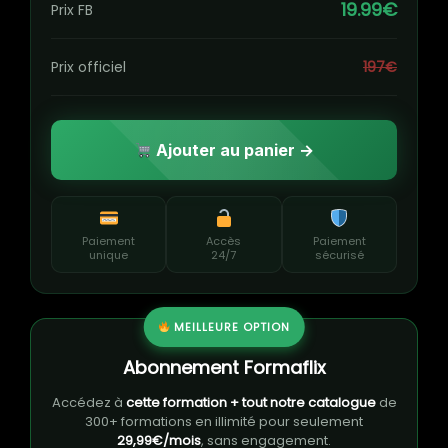
19.99€
Prix FB
Prix officiel
197€
Ajouter au panier →
Paiement
Accès
Paiement
unique
24/7
sécurisé
MEILLEURE OPTION
Abonnement Formaflix
Accédez à
cette formation + tout notre catalogue
de
300+ formations en illimité pour seulement
29,99€/mois
, sans engagement.