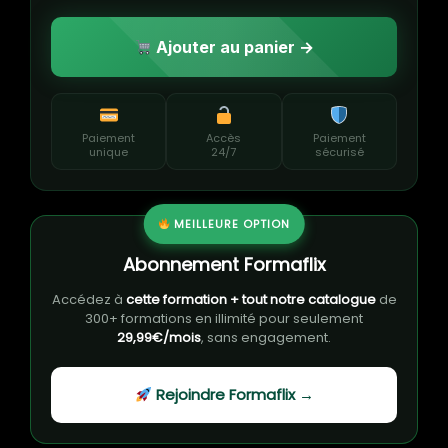
Ajouter au panier →
Paiement
Accès
Paiement
unique
24/7
sécurisé
MEILLEURE OPTION
Abonnement Formaflix
Accédez à
cette formation + tout notre catalogue
de
300+ formations en illimité pour seulement
29,99€/mois
, sans engagement.
Rejoindre Formaflix →