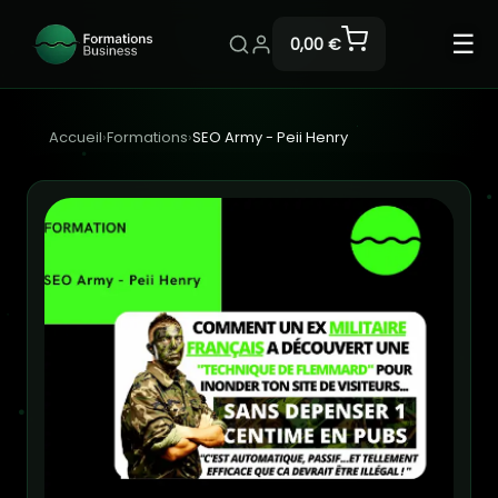
☰
0,00 €
Accueil
›
Formations
›
SEO Army - Peii Henry