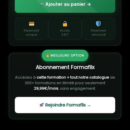
Ajouter au panier →
Paiement
Accès
Paiement
unique
24/7
sécurisé
MEILLEURE OPTION
Abonnement Formaflix
Accédez à
cette formation + tout notre catalogue
de
300+ formations en illimité pour seulement
29,99€/mois
, sans engagement.
Rejoindre Formaflix →