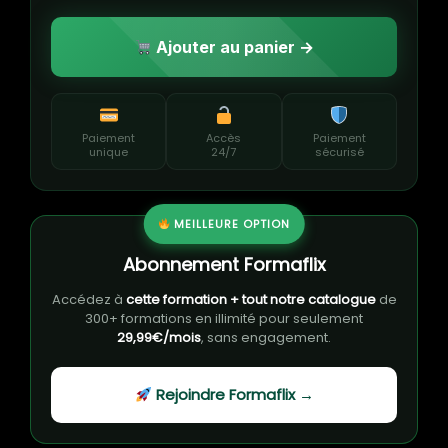
Ajouter au panier →
Paiement
Accès
Paiement
unique
24/7
sécurisé
MEILLEURE OPTION
Abonnement Formaflix
Accédez à
cette formation + tout notre catalogue
de
300+ formations en illimité pour seulement
29,99€/mois
, sans engagement.
Rejoindre Formaflix →