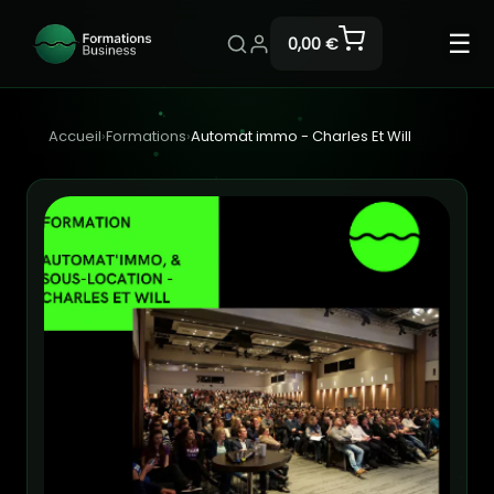
☰
0,00 €
Accueil
›
Formations
›
Automat immo - Charles Et Will