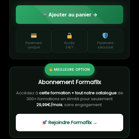
Ajouter au panier →
Paiement
Accès
Paiement
unique
24/7
sécurisé
MEILLEURE OPTION
Abonnement Formaflix
Accédez à
cette formation + tout notre catalogue
de
300+ formations en illimité pour seulement
29,99€/mois
, sans engagement.
Rejoindre Formaflix →