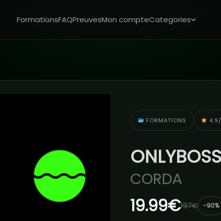
Formations
FAQ
Preuves
Mon compte
Categories
FORMATIONS
4.9/
ONLYBOSS
CORDA
19.99€
197€
-90%