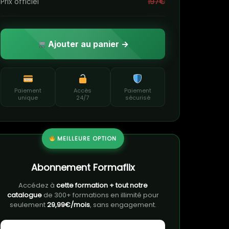
Prix officiel
197€
Ajouter au panier →
Paiement
Accès
Paiement
unique
24/7
sécurisé
MEILLEURE OPTION
Abonnement Formaflix
Accédez à
cette formation + tout notre
catalogue
de 300+ formations en illimité pour
seulement
29,99€/mois
, sans engagement.