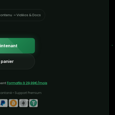
ontenu ➝ Vidéos & Docs
intenant
 panier
ment
Formaflix à 29,99€/mois
stantané • Support Premium