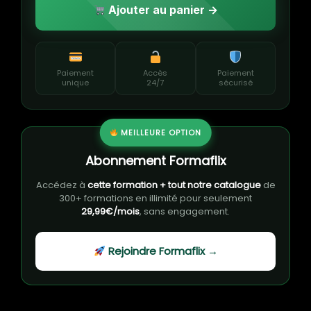
Ajouter au panier →
Paiement
Accès
Paiement
unique
24/7
sécurisé
MEILLEURE OPTION
Abonnement Formaflix
Accédez à
cette formation + tout notre catalogue
de
300+ formations en illimité pour seulement
29,99€/mois
, sans engagement.
Rejoindre Formaflix →