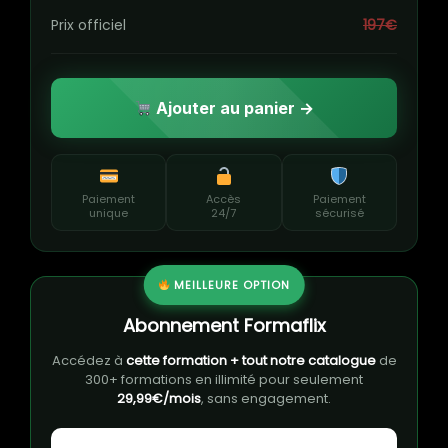
Prix officiel
197€
Ajouter au panier →
Paiement
Accès
Paiement
unique
24/7
sécurisé
MEILLEURE OPTION
Abonnement Formaflix
Accédez à
cette formation + tout notre catalogue
de
300+ formations en illimité pour seulement
29,99€/mois
, sans engagement.