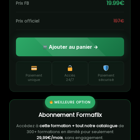
19.99€
Prix FB
Prix officiel
197€
Ajouter au panier →
Paiement
Accès
Paiement
unique
24/7
sécurisé
MEILLEURE OPTION
Abonnement Formaflix
Accédez à
cette formation + tout notre catalogue
de
300+ formations en illimité pour seulement
29,99€/mois
, sans engagement.