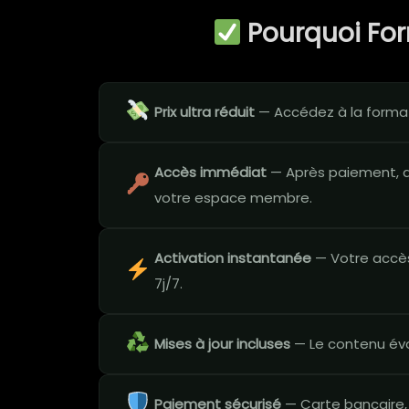
Pourquoi Fo
Prix ultra réduit
— Accédez à la formati
Accès immédiat
— Après paiement, a
votre espace membre.
Activation instantanée
— Votre accès
7j/7.
Mises à jour incluses
— Le contenu évo
Paiement sécurisé
— Carte bancaire,