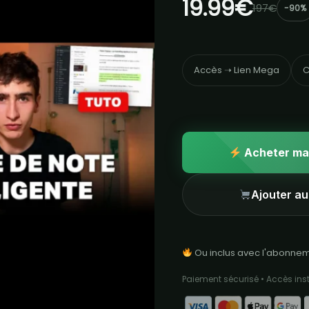
19.99€
197€
-90%
Accès ➝ Lien Mega
C
Acheter ma
Ajouter au
Ou inclus avec l'abonne
Paiement sécurisé • Accès in