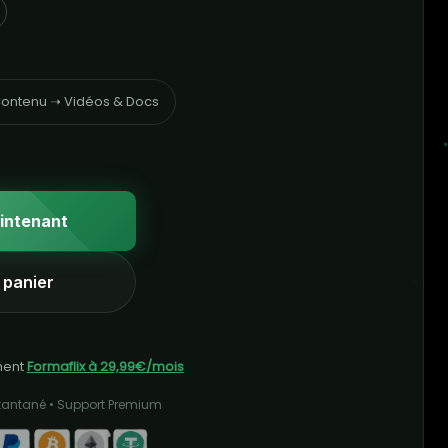
ontenu ➝ Vidéos & Docs
intenant
 panier
ment
Formaflix à 29,99€/mois
stantané • Support Premium