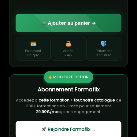
Ajouter au panier →
Paiement
Accès
Paiement
unique
24/7
sécurisé
MEILLEURE OPTION
Abonnement Formaflix
Accédez à
cette formation + tout notre catalogue
de
300+ formations en illimité pour seulement
29,99€/mois
, sans engagement.
Rejoindre Formaflix →