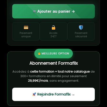
Ajouter au panier →
Paiement
Accès
Paiement
unique
24/7
sécurisé
MEILLEURE OPTION
Abonnement Formaflix
Accédez à
cette formation + tout notre catalogue
de
300+ formations en illimité pour seulement
29,99€/mois
, sans engagement.
Rejoindre Formaflix →