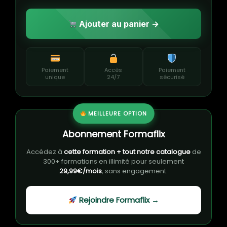
Ajouter au panier →
Paiement
Accès
Paiement
unique
24/7
sécurisé
MEILLEURE OPTION
Abonnement Formaflix
Accédez à
cette formation + tout notre catalogue
de
300+ formations en illimité pour seulement
29,99€/mois
, sans engagement.
Rejoindre Formaflix →