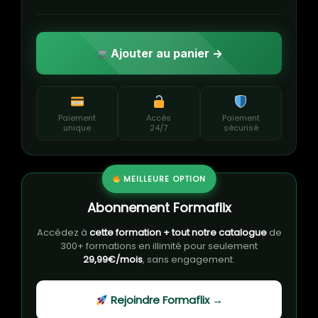
Ajouter au panier →
Paiement
Accès
Paiement
unique
24/7
sécurisé
MEILLEURE OPTION
Abonnement Formaflix
Accédez à
cette formation + tout notre catalogue
de
300+ formations en illimité pour seulement
29,99€/mois
, sans engagement.
Rejoindre Formaflix →