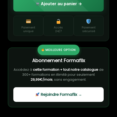
Ajouter au panier →
Paiement
Accès
Paiement
unique
24/7
sécurisé
MEILLEURE OPTION
Abonnement Formaflix
Accédez à
cette formation + tout notre catalogue
de
300+ formations en illimité pour seulement
29,99€/mois
, sans engagement.
Rejoindre Formaflix →