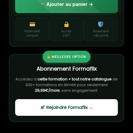
Ajouter au panier →
Paiement
Accès
Paiement
unique
24/7
sécurisé
MEILLEURE OPTION
Abonnement Formaflix
Accédez à
cette formation + tout notre catalogue
de
300+ formations en illimité pour seulement
29,99€/mois
, sans engagement.
Rejoindre Formaflix →