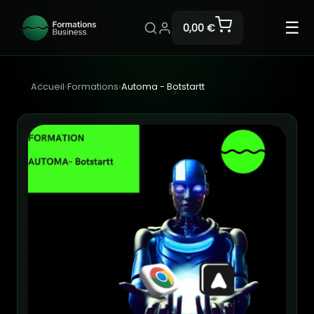
☰
0,00 €
Accueil
›
Formations
›
Automa - Botstartt