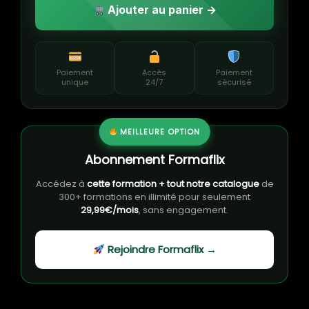
Ajouter au panier →
Paiement
Accès
Paiement
unique
24/7
sécurisé
MEILLEURE OPTION
Abonnement Formaflix
Accédez à
cette formation + tout notre catalogue
de
300+ formations en illimité pour seulement
29,99€/mois
, sans engagement.
Rejoindre Formaflix →