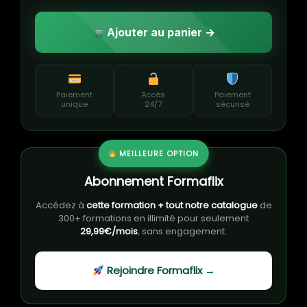
Ajouter au panier →
Paiement
Accès
Paiement
unique
24/7
sécurisé
MEILLEURE OPTION
Abonnement Formaflix
Accédez à
cette formation + tout notre catalogue
de
300+ formations en illimité pour seulement
29,99€/mois
, sans engagement.
Rejoindre Formaflix →