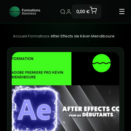
☰
0,00 €
Accueil
›
Formations
›
After Effects de Kévin Mendiboure