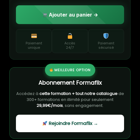
Ajouter au panier →
Paiement
Accès
Paiement
unique
24/7
sécurisé
MEILLEURE OPTION
Abonnement Formaflix
Accédez à
cette formation + tout notre catalogue
de
300+ formations en illimité pour seulement
29,99€/mois
, sans engagement.
Rejoindre Formaflix →