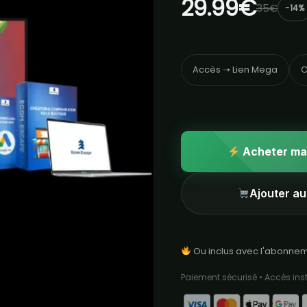
29.99€
35€
-14%
Accès ➝ Lien Mega
C
Acheter ma
Ajouter au
Ou inclus avec l'abonne
Paiement sécurisé • Accès in