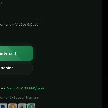
ontenu ➝ Vidéos & Docs
intenant
 panier
ment
Formaflix à 29,99€/mois
stantané • Support Premium