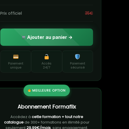
Prix officiel
35€
Ajouter au panier →
Paiement
Accès
Paiement
unique
24/7
sécurisé
MEILLEURE OPTION
Abonnement Formaflix
Accédez à
cette formation + tout notre
catalogue
de 300+ formations en illimité pour
seulement
29,99€/mois
, sans engagement.