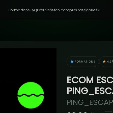
Formations
FAQ
Preuves
Mon compte
Categories
FORMATIONS
4.9/
ECOM ESC
PING_ESC
PING_ESCAP