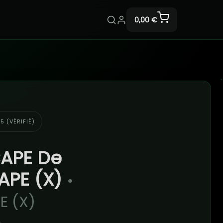
0,00 €
5 (VÉRIFIÉ)
APE De
APE (X)
•
E (X)