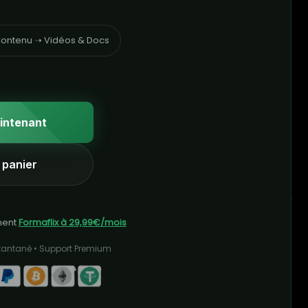
ontenu ➝ Vidéos & Docs
intenant
 panier
ment
Formaflix à 29,99€/mois
stantané • Support Premium