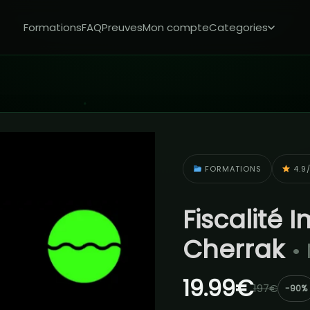
Formations
FAQ
Preuves
Mon compte
Categories
FORMATIONS
4.9/
Fiscalité 
Cherrak
•
19.99€
197€
-90%