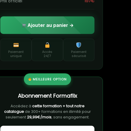
Prix officiel
197€
Ajouter au panier →
Paiement
Accès
Paiement
unique
24/7
sécurisé
MEILLEURE OPTION
Abonnement Formaflix
Accédez à
cette formation + tout notre
catalogue
de 300+ formations en illimité pour
seulement
29,99€/mois
, sans engagement.