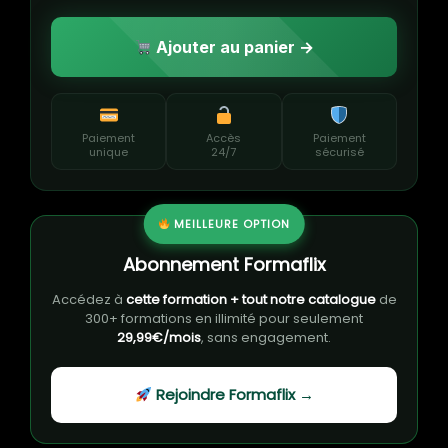
Ajouter au panier →
Paiement
Accès
Paiement
unique
24/7
sécurisé
MEILLEURE OPTION
Abonnement Formaflix
Accédez à
cette formation + tout notre catalogue
de
300+ formations en illimité pour seulement
29,99€/mois
, sans engagement.
Rejoindre Formaflix →