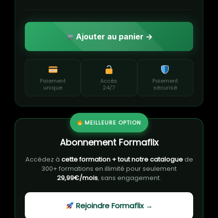
Ajouter au panier →
Paiement
Accès
Paiement
unique
24/7
sécurisé
MEILLEURE OPTION
Abonnement Formaflix
Accédez à
cette formation + tout notre catalogue
de
300+ formations en illimité pour seulement
29,99€/mois
, sans engagement.
Rejoindre Formaflix →