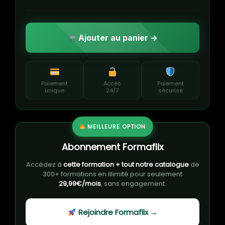
Ajouter au panier →
Paiement
Accès
Paiement
unique
24/7
sécurisé
MEILLEURE OPTION
Abonnement Formaflix
Accédez à
cette formation + tout notre catalogue
de
300+ formations en illimité pour seulement
29,99€/mois
, sans engagement.
Rejoindre Formaflix →