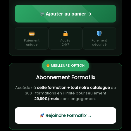
Ajouter au panier →
Paiement
Accès
Paiement
unique
24/7
sécurisé
MEILLEURE OPTION
Abonnement Formaflix
Accédez à
cette formation + tout notre catalogue
de
300+ formations en illimité pour seulement
29,99€/mois
, sans engagement.
Rejoindre Formaflix →