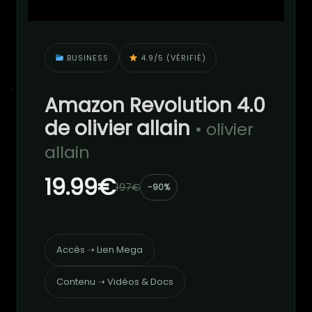
BUSINESS
4.9/5 (VÉRIFIÉ)
Amazon Revolution 4.0
de olivier allain​
• olivier
allain​
19.99€
197€
-90%
Accès ➝ Lien Mega
Contenu ➝ Vidéos & Docs