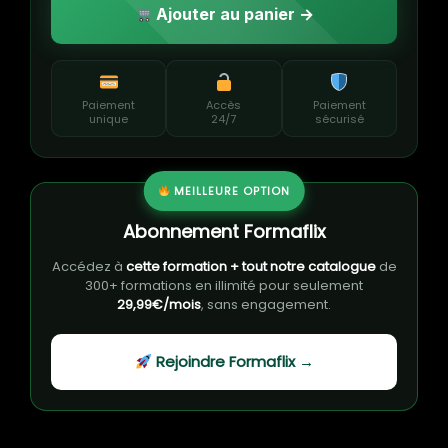
Ajouter au panier →
Paiement
Accès
Paiement
unique
24/7
sécurisé
MEILLEURE OPTION
Abonnement Formaflix
Accédez à
cette formation + tout notre catalogue
de
300+ formations en illimité pour seulement
29,99€/mois
, sans engagement.
Rejoindre Formaflix →