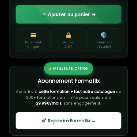
Ajouter au panier →
Paiement
Accès
Paiement
unique
24/7
sécurisé
MEILLEURE OPTION
Abonnement Formaflix
Accédez à
cette formation + tout notre catalogue
de
300+ formations en illimité pour seulement
29,99€/mois
, sans engagement.
Rejoindre Formaflix →