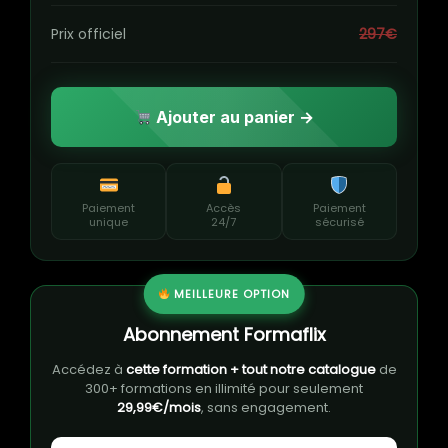
Prix officiel
297€
Ajouter au panier →
Paiement
Accès
Paiement
unique
24/7
sécurisé
MEILLEURE OPTION
Abonnement Formaflix
Accédez à
cette formation + tout notre catalogue
de
300+ formations en illimité pour seulement
29,99€/mois
, sans engagement.