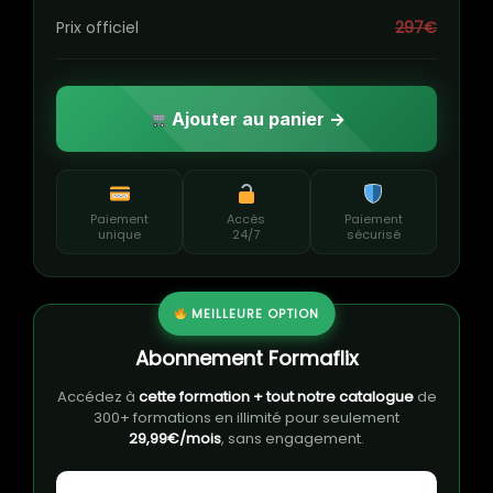
Prix officiel
297€
Ajouter au panier →
Paiement
Accès
Paiement
unique
24/7
sécurisé
MEILLEURE OPTION
Abonnement Formaflix
Accédez à
cette formation + tout notre catalogue
de
300+ formations en illimité pour seulement
29,99€/mois
, sans engagement.