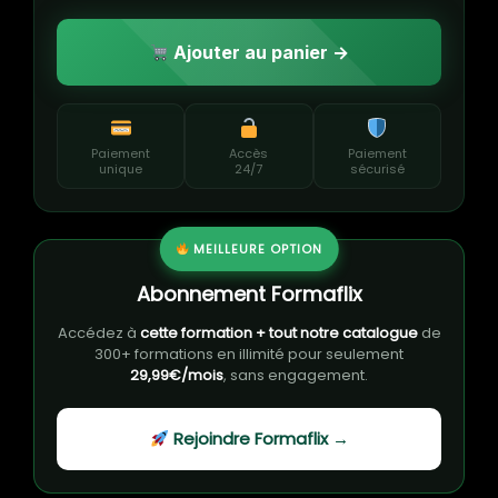
Ajouter au panier →
Paiement
Accès
Paiement
unique
24/7
sécurisé
MEILLEURE OPTION
Abonnement Formaflix
Accédez à
cette formation + tout notre catalogue
de
300+ formations en illimité pour seulement
29,99€/mois
, sans engagement.
Rejoindre Formaflix →